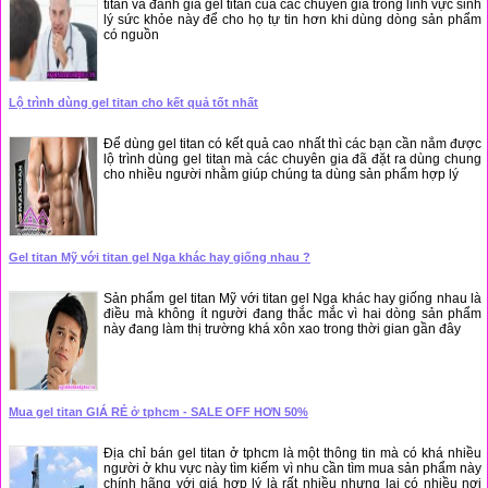
titan và đánh giá gel titan của các chuyên gia trong lĩnh vực sinh
lý sức khỏe này để cho họ tự tin hơn khi dùng dòng sản phẩm
có nguồn
Lộ trình dùng gel titan cho kết quả tốt nhất
Để dùng gel titan có kết quả cao nhất thì các bạn cần nắm được
lộ trình dùng gel titan mà các chuyên gia đã đặt ra dùng chung
cho nhiều người nhằm giúp chúng ta dùng sản phẩm hợp lý
Gel titan Mỹ với titan gel Nga khác hay giống nhau ?
Sản phẩm gel titan Mỹ với titan gel Nga khác hay giống nhau là
điều mà không ít người đang thắc mắc vì hai dòng sản phẩm
này đang làm thị trường khá xôn xao trong thời gian gần đây
Mua gel titan GIÁ RẺ ở tphcm - SALE OFF HƠN 50%
Địa chỉ bán gel titan ở tphcm là một thông tin mà có khá nhiều
người ở khu vực này tìm kiếm vì nhu cần tìm mua sản phẩm này
chính hãng với giá hợp lý là rất nhiều nhưng lại có nhiều nơi