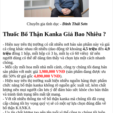
Chuyên gia tình dục -
Đinh Thái Sơn
Thuốc Bổ Thận Kanka Giá Bao Nhiêu ?
- Hiện nay trên thị trường có rất nhiều nơi bán sản phẩm này và giá
cả cũng khác nhau rất nhiều (dao động từ khoảng
4,5 triệu
đến
4,9
triệu
đồng 1 hộp, mỗi hộp có 3 lọ, mỗi lọ có 60 viên) từ nên
người dùng có thể dễ dàng tìm thấy và chọn lựa một cách nhanh
chóng.
- Mỗi cây mỗi hoa mỗi nhà mỗi cảnh, công ty chúng tôi đang bán
sản phẩm với mức giá
3,980,000 VNĐ
(sản phẩm đang được ưu
đãi 50% từ giá gốc
4,890,000 VNĐ
).
- Hiện nay trên thị trường xuất hiện nhiều nguồn hàng thực phẩm
chức năng bổ thận kanka không rõ nguồn gốc xuất xứ, kèm chất
lượng nên mọi người cần lưu ý để đảm bảo sức khỏe cho bản thân
và tránh tình trạng tiền mất tật mang.
- Với rất nhiều thông tin về bổ thận kanka mà chúng tôi đã cung
cấp chúng tôi hy vọng quý vị sẽ có một sự lựa chọn đúng đắn về
bổ thận KANKA
- Uy tín chất lượng tạo nên tên tuổi vì thế công ty chúng tôi luôn