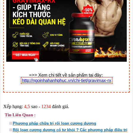
=>> Xem chi tiết về sản phẩm tại đây: 
http://ngoinhahanhphuc.vn/chi-tiet/gravimax-rx
Xếp hạng:
4,5
sao -
1234
đánh giá.
Tin Liên Quan :
Phương pháp chữa trị rối loạn cương dương
Rối loạn cương dương có tự khỏi ? Các phương pháp điều trị