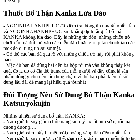
free ship.
Thuốc Bổ Thận Kanka Lừa Đảo
- NGOINHAHANHPHUC đã kiểm tra thông tin này rất nhiều lần
và NGOINHAHANHPHUC xin khẳng định rằng là bổ thận
KANKA không lừa đảo. Đấy là những tin đồn, những chiêu trò
chơi xấu mà đối thủ vào các diễn đàn hoặc group facebook tạo các
nick ảo đi tung tin sai sự thật.
- Có thể các bạn đã quá rõ với những chiêu trò này rồi phải không
nào.
- Mặc dù bạn đã dùng hai đến ba hộp rồi mà vẫn không thấy kết
quả, đó là do cơ địa thể trạng của mỗi người và đây cũng là sản
phẩm đông y cho nên tác dụng chậm vì thế bạn phải kiên trì sử
dụng lâu dài để mang lại hiệu quả tốt nhất
Đối Tượng Nên Sử Dụng Bổ Thận Kanka
Katsuryokujin
Những ai nên sử dụng bổ thận KANKA:
- Nam giới bị suy giảm chức năng sinh lý: xuất tinh sớm, rối loạn
cương dương….
- Nam giới cảm thấy bị mệt mỏi,choáng váng,tiểu đêm nhiều lần.
- Nam giới bị suy nhược cơ thể, giảm cân, giảm ham muốn tình dục