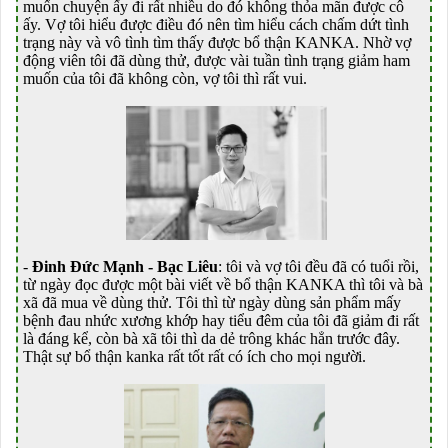
muốn chuyện ấy đi rất nhiều do đó không thỏa mãn được cô
ấy. Vợ tôi hiểu được điều đó nên tìm hiểu cách chấm dứt tình
trạng này và vô tình tìm thấy được bổ thận KANKA. Nhờ vợ
động viên tôi đã dùng thử, được vài tuần tình trạng giảm ham
muốn của tôi đã không còn, vợ tôi thì rất vui.
-
Đinh Đức Mạnh - Bạc Liêu
: tôi và vợ tôi đều đã có tuổi rồi,
từ ngày đọc được một bài viết về bổ thận KANKA thì tôi và bà
xã đã mua về dùng thử. Tôi thì từ ngày dùng sản phẩm mấy
bệnh đau nhức xương khớp hay tiểu đêm của tôi đã giảm đi rất
là đáng kể, còn bà xã tôi thì da dẻ trông khác hẳn trước đây.
Thật sự bổ thận kanka rất tốt rất có ích cho mọi người.