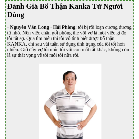
Đánh Giá Bổ Thận Kanka Từ Người
Dùng
-
Nguyễn Văn Long - Hải Phòng
: tôi bị rối loạn cương dương
từ nhỏ. Nên việc chăn gối phòng the với vợ là một việc gì đó
tôi rất sợ. Qua tìm hiểu thì tôi vô tình biết được bổ thận
KANKA, chỉ sau vài tuần sử dụng tình trạng của tôi tốt hơn
nhiều. Giờ đây vợ tôi nhìn tôi với con mắt rất khác, không còn
là sự thất vọng về tôi mỗi tối nữa rồi.