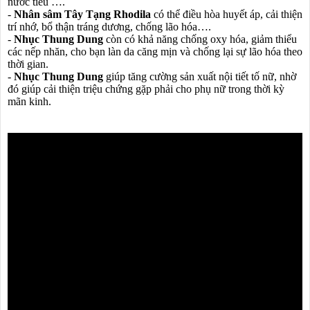
nước tiểu ….
-
Nhân sâm Tây Tạng Rhodila
có thể điều hòa huyết áp, cải thiện
trí nhớ, bổ thận tráng dương, chống lão hóa….
-
Nhục Thung Dung
còn có khả năng chống oxy hóa, giảm thiểu
các nếp nhăn, cho bạn làn da căng mịn và chống lại sự lão hóa theo
thời gian.
-
Nhục Thung Dung
giúp tăng cường sản xuất nội tiết tố nữ, nhờ
đó giúp cải thiện triệu chứng gặp phải cho phụ nữ trong thời kỳ
mãn kinh.