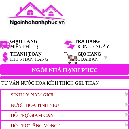
GIAO HÀNG
TRẢ HÀNG
MIỄN PHÍ TQ
TRONG 7 NGÀY
THANH TOÁN
GIỎ HÀNG
KHI NHẬN HÀNG
CỦA BẠN
NGÔI NHÀ HẠNH PHÚC
TƯ VẤN
NƯỚC HOA KÍCH THÍCH
GEL TITAN
HAMMER OF THOR
SINH LÝ NAM GIỚI
TIN HOT
NƯỚC HOA TÌNH YÊU
HỖ TRỢ GIẢM CÂN
HỖ TRỢ TĂNG VÒNG 1