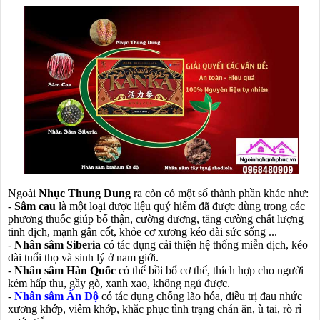
Ngoài
Nhục Thung Dung
ra còn có một số thành phần khác như:
-
Sâm cau
là một loại dược liệu quý hiếm đã được dùng trong các
phương thuốc giúp bổ thận, cường dương, tăng cường chất lượng
tinh dịch, mạnh gân cốt, khỏe cơ xương kéo dài sức sống ...
-
Nhân sâm Siberia
có tác dụng cải thiện hệ thống miễn dịch, kéo
dài tuổi thọ và sinh lý ở nam giới.
-
Nhân sâm Hàn Quốc
có thể bồi bổ cơ thể, thích hợp cho người
kém hấp thu, gầy gò, xanh xao, không ngủ được.
-
Nhân sâm Ấn Độ
có tác dụng chống lão hóa, điều trị đau nhức
xương khớp, viêm khớp, khắc phục tình trạng chán ăn, ù tai, rò rỉ