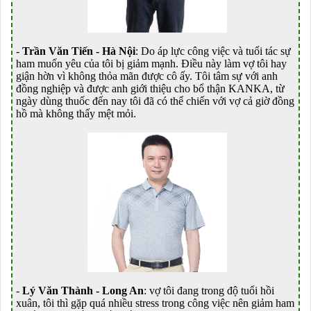
-
Trần Văn Tiến - Hà Nội
: Do áp lực công việc và tuổi tác sự
ham muốn yêu của tôi bị giảm mạnh. Điều này làm vợ tôi hay
giận hờn vì không thỏa mãn được cô ấy. Tôi tâm sự với anh
đồng nghiệp và được anh giới thiệu cho bổ thận KANKA, từ
ngày dùng thuốc đến nay tôi đã có thể chiến với vợ cả giờ đồng
hồ mà không thấy mệt mỏi.
-
Lý Văn Thành - Long An
: vợ tôi đang trong độ tuổi hồi
xuân, tôi thì gặp quá nhiều stress trong công việc nên giảm ham