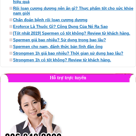
hiệu quả
Rối loạn cương dương nên ăn gì? Thực phẩm tốt cho sức khỏe
nam giới
Chẩn đoán bệnh rối loạn cương dương
Eroforce Là Thuốc Gì? Công Dụng Của Nó Ra Sao
[Tốt nhất 2019] Spermen có tốt không? Review từ khách hàng.
Spermen giá bao nhiêu? Sử dụng trong bao lâu?
Spermen cho nam, đánh thức bản lĩnh đàn ông
Strongmen 1h giá bao nhiêu? Thời gian sử dụng bao lâu?
Strongmen 1h có tốt không? Review từ khách hàng.
Hỗ trợ trực tuyến