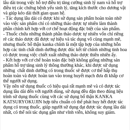
lâu dài trong việc hỗ trợ điều trị tăng cường sinh lý nam và hỗ trợ
điều trị các chứng bệnh yếu sinh lý, tăng kích thước cho dương vật
và giúp kéo dài thời gian quan hệ.
- Tác dụng lâu dài có được khi sử dụng sản phẩm hoàn toàn nhờ
vào việc sản phẩm chỉ có những thảo dược tự nhiên làm thành
phần chính kết hợp với cơ chế hoạt động đặc biệt của sản phẩm.
- Thuốc chứa những thành phần thảo dược tự nhiên vốn chỉ riêng
rẽ các thảo dược đã được sự hiệu và tác dụng vô cùng mạnh mẽ,
nhưng thuốc bổ thận kanka chính là một tập hợp của những hỗn
hợp các tinh chất dinh dưỡng được đúc kết từ chính những tinh hoa
có được trong việc chiết xuất những thảo dược thiên nhiên ấy.
- Kết hợp với cơ chế hoàn toàn đặc biệt không giống những sản
phẩm hỗ trợ tăng sinh lý thông thường khác, khi được sử dụng
những chất dinh dưỡng có trong thuốc sẽ được cơ thể hấp thụ
hoàn toàn và được hoàn tan vào trong huyết mạch đưa đi khắp cơ
thể người sử dụng.
Vậy nên sử dụng thuốc có hiệu quả rất mạnh mẽ và có được tác
dụng lâu dài đến với người dùng, sử dụng đều đặn theo đúng liệu
trình sử dụng thuốc cùng với các sử dụng bổ thận KANKA
KATSURYOKUJIN hợp tiêu chuẩn có thể phát huy hết được tác
dụng có trong thuốc, giúp người sử dụng đạt được tác dụng lâu dài
nhất, có thể nói tác dụng gần như vĩnh viễn, không suy giảm.