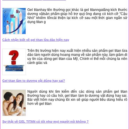
Gel titanhay tên thường gọi khác là gel titanngatăng kích thước
dương vậtsản phẩm giúp hỗ trợ quý ông đang có kích cỡ "Cậu
Nhỏ" khiêm tốncải thiện lại kích cỡ sau một thời gian ngắn sử
dụng titan g
Cách nhận biết về gel titan lừa đảo hiện nay
Trên thị trường hiện nay xuất hiện nhiều sản phẩm gel titan lừa
đảo làm người dùng hoang mang về sản phẩm này, làm giảm đi
uy tín của dòng gel titan của Mỹ, Chính vì thế mỗi chúng ta nên
cảnh giác và
Gel titan làm to dương vật đúng hay sai?
Người dùng khi tìm kiếm đến các dòng sản phẩm gel titan
thường hay có câu hỏi, gel titan làm to dương vật đúng hay sai.
Bài viết hôm nay chúng tôi xin sẽ giúp người tiêu dùng hiểu rõ
hơn về gel titan
Sự thật về GEL TITAN có tốt như mọi người nói không ?