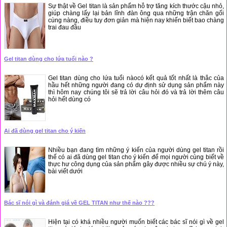
Sự thật về Gel titan là sản phẩm hỗ trợ tăng kích thước cậu nhỏ,
giúp chàng lấy lại bản lĩnh đàn ông qua những trận chăn gối
cùng nàng, điều tuy đơn giản mà hiện nay khiến biết bao chàng
trai đau đầu
Gel titan dùng cho lứa tuổi nào ?
Gel titan dùng cho lứa tuổi nàocó kết quả tốt nhất là thắc của
hầu hết những người đang có dự định sử dụng sản phẩm này
thì hôm nay chúng tôi sẽ trả lời câu hỏi đó và trả lời thêm câu
hỏi hết dùng có
Ai đã dùng gel titan cho ý kiến
Nhiều bạn đang tìm những ý kiến của người dùng gel titan rồi
thế có ai đã dùng gel titan cho ý kiến để mọi người cùng biết về
thực hư công dụng của sản phẩm gây được nhiều sự chú ý này,
bài viết dưới
Bác sĩ nói gì và đánh giá về GEL TITAN như thế nào ???
Hiện tại có khá nhiều người muốn biết các bác sĩ nói gì về gel