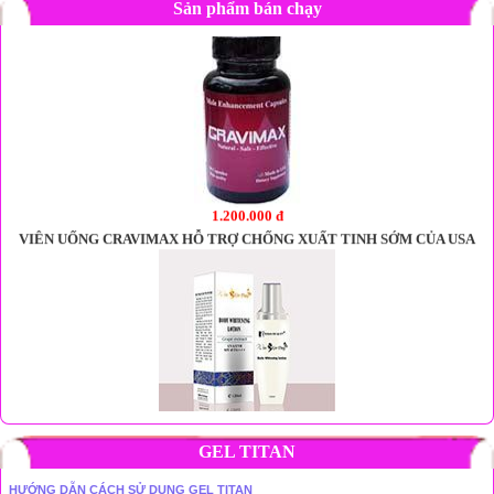
Sản phẩm bán chạy
1.200.000 đ
VIÊN UỐNG CRAVIMAX HỖ TRỢ CHỐNG XUẤT TINH SỚM CỦA USA
480.000 đ
Kem dưỡng trắng da toàn thân ban ngày Korian Beauty - Win’skin Day
GEL TITAN
HƯỚNG DẪN CÁCH SỬ DỤNG GEL TITAN