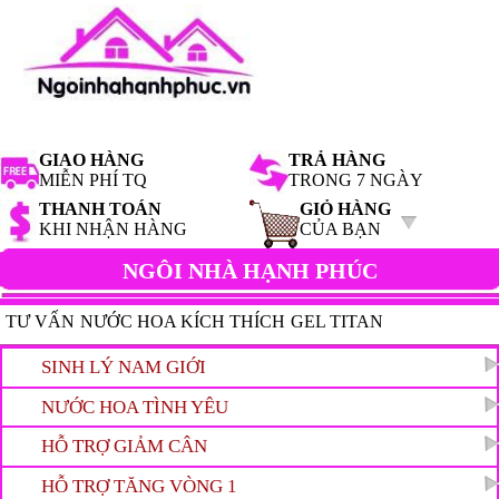
GIAO HÀNG
TRẢ HÀNG
MIỄN PHÍ TQ
TRONG 7 NGÀY
THANH TOÁN
GIỎ HÀNG
KHI NHẬN HÀNG
CỦA BẠN
NGÔI NHÀ HẠNH PHÚC
TƯ VẤN
NƯỚC HOA KÍCH THÍCH
GEL TITAN
HAMMER OF THOR
SINH LÝ NAM GIỚI
TIN HOT
NƯỚC HOA TÌNH YÊU
HỖ TRỢ GIẢM CÂN
HỖ TRỢ TĂNG VÒNG 1