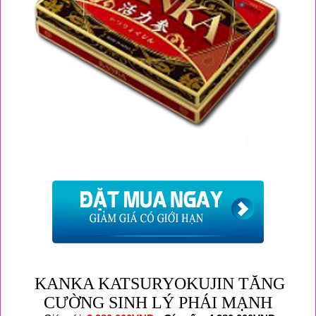
KANKA KATSURYOKUJIN TĂNG
CƯỜNG SINH LÝ PHÁI MẠNH