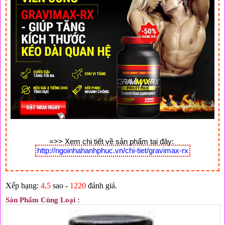
=>> Xem chi tiết về sản phẩm tại đây: 
http://ngoinhahanhphuc.vn/chi-tiet/gravimax-rx
Xếp hạng:
4,5
sao -
1220
đánh giá.
Sản Phẩm Cùng Loại :