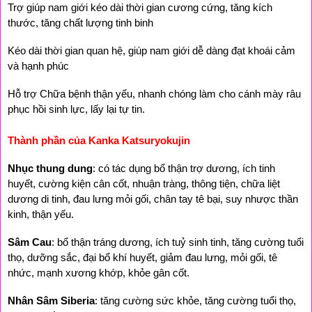
Trợ giúp nam giới kéo dài thời gian cương cứng, tăng kích 
thước, tăng chất lượng tinh binh
Kéo dài thời gian quan hệ, giúp nam giới dễ dàng đạt khoái cảm 
và hạnh phúc
Hỗ trợ Chữa bệnh thận yếu, nhanh chóng làm cho cánh mày râu 
phục hồi sinh lực, lấy lại tự tin.
Thành phần của Kanka Katsuryokujin
Nhục thung dung
: có tác dụng bổ thận trợ dương, ích tinh 
huyết, cường kiện cân cốt, nhuận tràng, thông tiện, chữa liệt 
dương di tinh, đau lưng mỏi gối, chân tay tê bại, suy nhược thần 
kinh, thận yếu.
Sâm Cau
: bổ thận tráng dương, ích tuỷ sinh tinh, tăng cường tuổi 
thọ, dưỡng sắc, đại bổ khí huyết, giảm đau lưng, mỏi gối, tê 
nhức, mạnh xương khớp, khỏe gân cốt.
Nhân Sâm Siberia
: tăng cường sức khỏe, tăng cường tuổi thọ, 