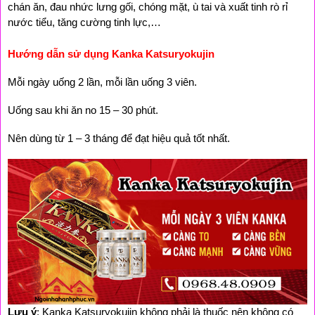
chán ăn, đau nhức lưng gối, chóng mặt, ù tai và xuất tinh rò rỉ 
nước tiểu, tăng cường tinh lực,…
Hướng dẫn sử dụng Kanka Katsuryokujin
Mỗi ngày uống 2 lần, mỗi lần uống 3 viên.
Uống sau khi ăn no 15 – 30 phút.
Nên dùng từ 1 – 3 tháng để đạt hiệu quả tốt nhất.
Lưu ý
: Kanka Katsuryokujin không phải là thuốc nên không có 