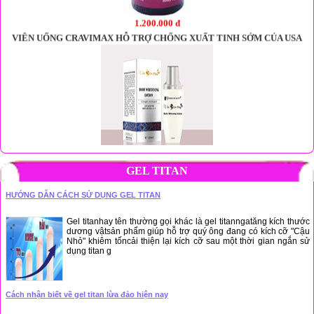
480.000 đ
Kem dưỡng trắng da toàn thân ban ngày Korian Beauty - Win’skin Day
GEL TITAN
HƯỚNG DẪN CÁCH SỬ DỤNG GEL TITAN
Gel titanhay tên thường gọi khác là gel titanngatăng kích thước
dương vậtsản phẩm giúp hỗ trợ quý ông đang có kích cỡ "Cậu
Nhỏ" khiêm tốncải thiện lại kích cỡ sau một thời gian ngắn sử
dụng titan g
Cách nhận biết về gel titan lừa đảo hiện nay