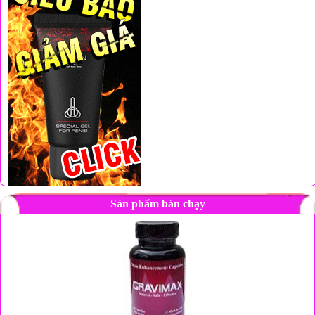
Sản phẩm bán chạy
1.200.000 đ
VIÊN UỐNG CRAVIMAX HỖ TRỢ CHỐNG XUẤT TINH SỚM CỦA USA