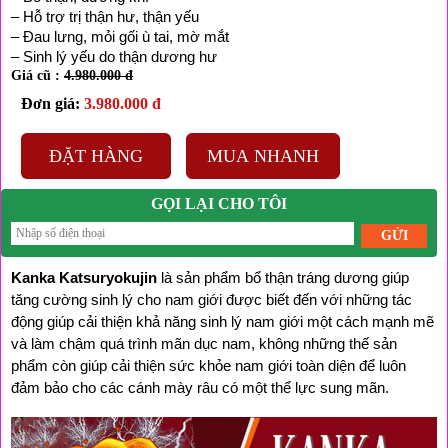
– Hỗ trợ trị thận hư, thận yếu
– Đau lưng, mỏi gối ù tai, mờ mắt
– Sinh lý yếu do thận dương hư
Giá cũ :
4.980.000 đ
Đơn giá:
3.980.000 đ
ĐẶT HÀNG
MUA NHANH
GỌI LẠI CHO TÔI
Kanka Katsuryokujin
 là sản phẩm bổ thận tráng dương giúp 
tăng cường sinh lý cho nam giới được biết đến với những tác 
động giúp cải thiện khả năng sinh lý nam giới một cách mạnh mẽ 
và làm chậm quá trình mãn dục nam, không những thế sản 
phẩm còn giúp cải thiện sức khỏe nam giới toàn diện để luôn 
đảm bảo cho các cánh mày râu có một thể lực sung mãn.