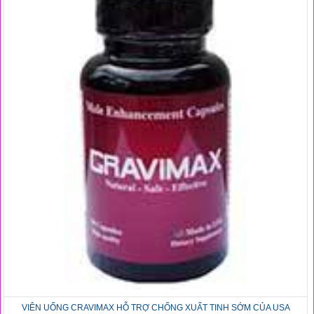
VIÊN UỐNG CRAVIMAX HỖ TRỢ CHỐNG XUẤT TINH SỚM CỦA USA