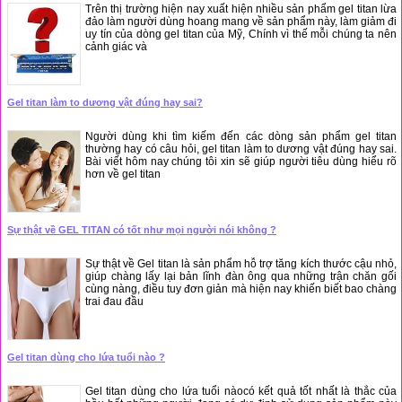
Trên thị trường hiện nay xuất hiện nhiều sản phẩm gel titan lừa
đảo làm người dùng hoang mang về sản phẩm này, làm giảm đi
uy tín của dòng gel titan của Mỹ, Chính vì thế mỗi chúng ta nên
cảnh giác và
Gel titan làm to dương vật đúng hay sai?
Người dùng khi tìm kiếm đến các dòng sản phẩm gel titan
thường hay có câu hỏi, gel titan làm to dương vật đúng hay sai.
Bài viết hôm nay chúng tôi xin sẽ giúp người tiêu dùng hiểu rõ
hơn về gel titan
Sự thật về GEL TITAN có tốt như mọi người nói không ?
Sự thật về Gel titan là sản phẩm hỗ trợ tăng kích thước cậu nhỏ,
giúp chàng lấy lại bản lĩnh đàn ông qua những trận chăn gối
cùng nàng, điều tuy đơn giản mà hiện nay khiến biết bao chàng
trai đau đầu
Gel titan dùng cho lứa tuổi nào ?
Gel titan dùng cho lứa tuổi nàocó kết quả tốt nhất là thắc của