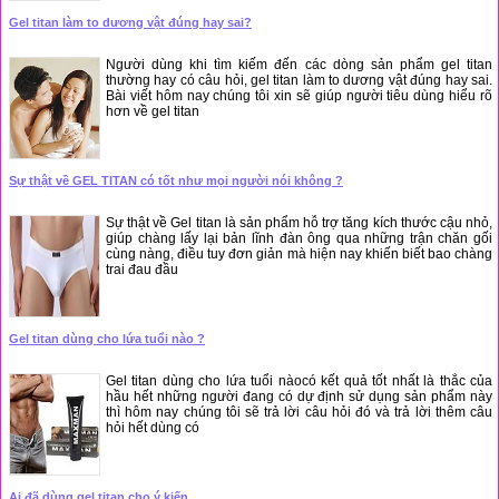
Gel titan làm to dương vật đúng hay sai?
Người dùng khi tìm kiếm đến các dòng sản phẩm gel titan
thường hay có câu hỏi, gel titan làm to dương vật đúng hay sai.
Bài viết hôm nay chúng tôi xin sẽ giúp người tiêu dùng hiểu rõ
hơn về gel titan
Sự thật về GEL TITAN có tốt như mọi người nói không ?
Sự thật về Gel titan là sản phẩm hỗ trợ tăng kích thước cậu nhỏ,
giúp chàng lấy lại bản lĩnh đàn ông qua những trận chăn gối
cùng nàng, điều tuy đơn giản mà hiện nay khiến biết bao chàng
trai đau đầu
Gel titan dùng cho lứa tuổi nào ?
Gel titan dùng cho lứa tuổi nàocó kết quả tốt nhất là thắc của
hầu hết những người đang có dự định sử dụng sản phẩm này
thì hôm nay chúng tôi sẽ trả lời câu hỏi đó và trả lời thêm câu
hỏi hết dùng có
Ai đã dùng gel titan cho ý kiến