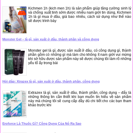
Kichmen 1h (kich men 1h) là sản phẩm giúp tăng cường sinh lý
và chống xuất tinh sớm được nhiều nam giới tin dùng, Kichmen
1h là gì mua ở đâu, giá bao nhiêu, cách sử dụng như thế nào
sẽ được trình bày
Monster Gel – là gì, sản xuất ở đâu, thành phần và công dụng
Monster gel là gì, được sản xuất ở đâu, có công dụng gì, thành
phần gồm có những gì mà làm cho không ít nam giới vui mừng
khi sở hữu được sản phẩm này sẽ được chúng tôi làm rõ những
yếu tố ấy trong bài
Hỏi đáp: Xtrazex là gì, sản xuất ở đâu, thành phần, công dụng
Extrazex là gì, sản xuất ở đâu, thành phần, công dụng – đấy là
những thông tin cần thiết khi bạn muốn tìn hiểu về sản phẩm
này mà chúng tôi sẽ cung cấp đầy đủ chi tiết cho các bạn tham
khảo trước khi
Eroforce Là Thuốc Gì? Công Dụng Của Nó Ra Sao