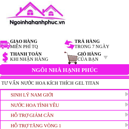
GIAO HÀNG
TRẢ HÀNG
MIỄN PHÍ TQ
TRONG 7 NGÀY
THANH TOÁN
GIỎ HÀNG
KHI NHẬN HÀNG
CỦA BẠN
NGÔI NHÀ HẠNH PHÚC
TƯ VẤN
NƯỚC HOA KÍCH THÍCH
GEL TITAN
HAMMER OF THOR
SINH LÝ NAM GIỚI
TIN HOT
NƯỚC HOA TÌNH YÊU
HỖ TRỢ GIẢM CÂN
HỖ TRỢ TĂNG VÒNG 1