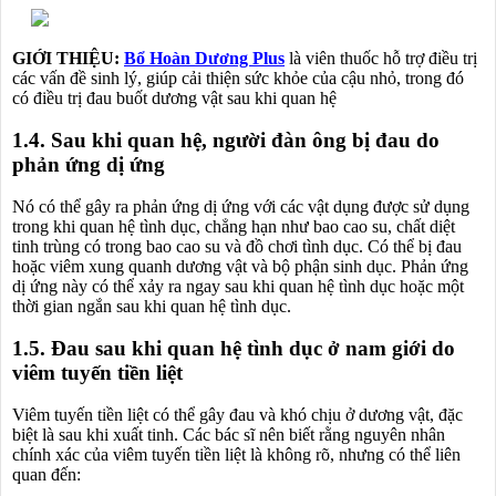
GIỚI THIỆU:
Bổ Hoàn Dương Plus
là viên thuốc hỗ trợ điều trị
các vấn đề sinh lý, giúp cải thiện sức khỏe của cậu nhỏ, trong đó
có điều trị đau buốt dương vật sau khi quan hệ
1.4. Sau khi quan hệ, người đàn ông bị đau do
phản ứng dị ứng
Nó có thể gây ra phản ứng dị ứng với các vật dụng được sử dụng
trong khi quan hệ tình dục, chẳng hạn như bao cao su, chất diệt
tinh trùng có trong bao cao su và đồ chơi tình dục. Có thể bị đau
hoặc viêm xung quanh dương vật và bộ phận sinh dục. Phản ứng
dị ứng này có thể xảy ra ngay sau khi quan hệ tình dục hoặc một
thời gian ngắn sau khi quan hệ tình dục.
1.5. Đau sau khi quan hệ tình dục ở nam giới do
viêm tuyến tiền liệt
Viêm tuyến tiền liệt có thể gây đau và khó chịu ở dương vật, đặc
biệt là sau khi xuất tinh. Các bác sĩ nên biết rằng nguyên nhân
chính xác của viêm tuyến tiền liệt là không rõ, nhưng có thể liên
quan đến: