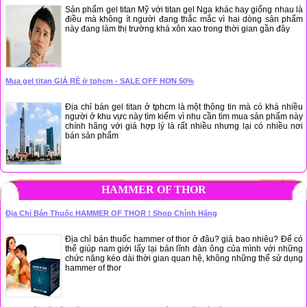
Sản phẩm gel titan Mỹ với titan gel Nga khác hay giống nhau là
điều mà không ít người đang thắc mắc vì hai dòng sản phẩm
này đang làm thị trường khá xôn xao trong thời gian gần đây
Mua gel titan GIÁ RẺ ở tphcm - SALE OFF HƠN 50%
Địa chỉ bán gel titan ở tphcm là một thông tin mà có khá nhiều
người ở khu vực này tìm kiếm vì nhu cần tìm mua sản phẩm này
chính hãng với giá hợp lý là rất nhiều nhưng lại có nhiều nơi
bán sản phẩm
HAMMER OF THOR
Địa Chỉ Bán Thuốc HAMMER OF THOR ! Shop Chính Hãng
Địa chỉ bán thuốc hammer of thor ở đâu? giá bao nhiêu? Để có
thể giúp nam giới lấy lại bản lĩnh đàn ông của mình với những
chức năng kéo dài thời gian quan hệ, không những thế sử dụng
hammer of thor