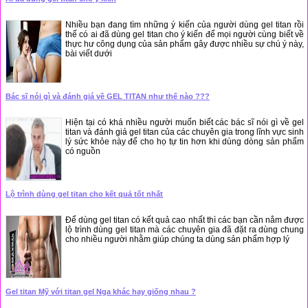
Nhiều bạn đang tìm những ý kiến của người dùng gel titan rồi
thế có ai đã dùng gel titan cho ý kiến để mọi người cùng biết về
thực hư công dụng của sản phẩm gây được nhiều sự chú ý này,
bài viết dưới
Bác sĩ nói gì và đánh giá về GEL TITAN như thế nào ???
Hiện tại có khá nhiều người muốn biết các bác sĩ nói gì về gel
titan và đánh giá gel titan của các chuyên gia trong lĩnh vực sinh
lý sức khỏe này để cho họ tự tin hơn khi dùng dòng sản phẩm
có nguồn
Lộ trình dùng gel titan cho kết quả tốt nhất
Để dùng gel titan có kết quả cao nhất thì các bạn cần nắm được
lộ trình dùng gel titan mà các chuyên gia đã đặt ra dùng chung
cho nhiều người nhằm giúp chúng ta dùng sản phẩm hợp lý
Gel titan Mỹ với titan gel Nga khác hay giống nhau ?