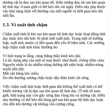
dương vật bị đau sau khi quan hệ. Hiện tượng đau rát sau khi quan
hệ tình dục ở nam giới có thể kéo dài vài ngày. Điều này phụ thuộc
vào khả năng lành vết thương của mỗi người và thời gian kéo dài
mỗi lần.
1.3. Vì xuất tinh chậm
Chậm xuất tinh là khi sau khi quan hệ tình dục hoặc hoạt động tình
dục khác kéo dài hơn 30 phút mới xuất tinh. Trong một số trường
hợp, xuất tinh muộn có liên quan đến yếu tố bẩm sinh. Các trường
hợp chậm xuất tinh khác thường do:
Vì tình trạng lo lắng, căng thẳng thần kinh kéo dài;
Là tác dụng phụ của một số loại thuốc như thuốc chống trầm cảm;
Nguyên nhân là do nhiễm trùng đường tiết niệu hoặc nhiễm trùng
tuyến tiền liệt;
Mất cân bằng hóc môn;
Do tổn thương xương chậu hoặc dây thần kinh cột sống.
Việc chậm xuất tinh hoặc thời gian dài không thể xuất tinh có thể
khiến dương vật bị đau sau khi quan hệ tình dục. Ở một số nam
giới, tình trạng này còn gây sưng đau vùng bìu và dương vật. Điều
này thường có thể kéo dài hàng giờ sau khi quan hệ tình dục hoặc
cho đến khi dương vật không còn cương cứng.