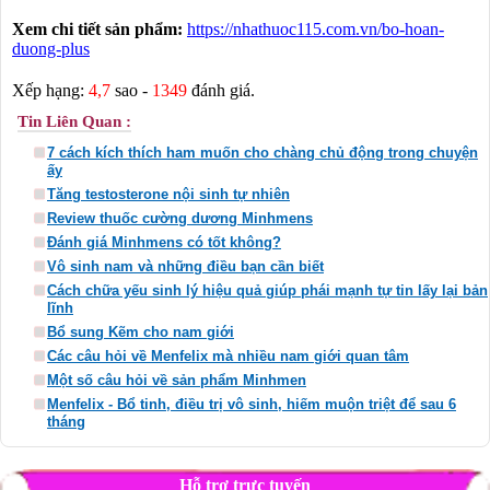
Xem chi tiết sản phẩm:
https://nhathuoc115.com.vn/bo-hoan-
duong-plus
Xếp hạng:
4,7
sao -
1349
đánh giá.
Tin Liên Quan :
7 cách kích thích ham muốn cho chàng chủ động trong chuyện
ấy
Tăng testosterone nội sinh tự nhiên
Review thuốc cường dương Minhmens
Đánh giá Minhmens có tốt không?
Vô sinh nam và những điều bạn cần biết
Cách chữa yếu sinh lý hiệu quả giúp phái mạnh tự tin lấy lại bản
lĩnh
Bổ sung Kẽm cho nam giới
Các câu hỏi về Menfelix mà nhiều nam giới quan tâm
Một số câu hỏi về sản phẩm Minhmen
Menfelix - Bổ tinh, điều trị vô sinh, hiếm muộn triệt để sau 6
tháng
Hỗ trợ trực tuyến