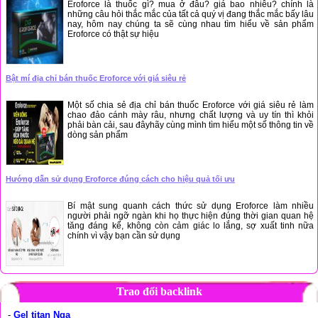
Eroforce là thuốc gì? mua ở đâu? giá bao nhiêu? chính là
những câu hỏi thắc mắc của tất cả quý vị đang thắc mắc bấy lâu
nay, hôm nay chúng ta sẽ cùng nhau tìm hiểu về sản phẩm
Eroforce có thật sự hiệu
Bật mí địa chỉ bán thuốc Eroforce với giá siêu rẻ
Một số chia sẻ địa chỉ bán thuốc Eroforce với giá siêu rẻ làm
chao đảo cánh mày râu, nhưng chất lượng và uy tín thì khỏi
phải bàn cải, sau đâyhãy cùng mình tìm hiểu một số thông tin về
dòng sản phẩm
Hướng dẫn sử dụng Eroforce đúng cách cho hiệu quả tối ưu
Bí mật sung quanh cách thức sử dụng Eroforce làm nhiều
người phải ngỡ ngàn khi họ thực hiện đúng thời gian quan hệ
tăng đáng kể, không còn cảm giác lo lắng, sợ xuất tinh nữa
chính vì vậy bạn cần sử dụng
Trao đổi backlink
-
Gel titan Nga