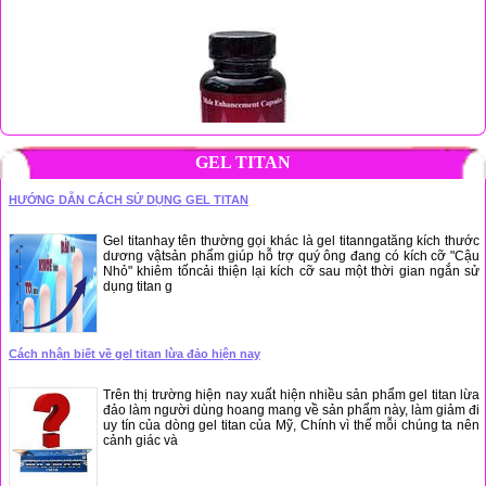
GEL TITAN
1.200.000 đ
HƯỚNG DẪN CÁCH SỬ DỤNG GEL TITAN
VIÊN UỐNG CRAVIMAX HỖ TRỢ CHỐNG XUẤT TINH SỚM CỦA USA
Gel titanhay tên thường gọi khác là gel titanngatăng kích thước
dương vậtsản phẩm giúp hỗ trợ quý ông đang có kích cỡ "Cậu
Nhỏ" khiêm tốncải thiện lại kích cỡ sau một thời gian ngắn sử
dụng titan g
Cách nhận biết về gel titan lừa đảo hiện nay
480.000 đ
Trên thị trường hiện nay xuất hiện nhiều sản phẩm gel titan lừa
đảo làm người dùng hoang mang về sản phẩm này, làm giảm đi
Kem dưỡng trắng da toàn thân ban ngày Korian Beauty - Win’skin Day
uy tín của dòng gel titan của Mỹ, Chính vì thế mỗi chúng ta nên
cảnh giác và