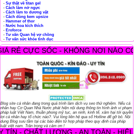
-
Sự thật về titan gel
-
Cách làm nở ngực
-
Cách làm to dương vật
-
Cách dùng kem upsize
-
Hammer of thor
-
Nước hoa kích thích
-
Eroforce
-
Tư vấn Quan hệ vợ chồng
-
Tư vấn sức khỏe tình dục
ĂM - GIÁ RẺ CỰC SỐC - KHÔNG NƠI 
Blog site cá nhân đang trong quá trình làm dịch vụ seo thử nghiệm. Nếu cá
nhân hay Cơ Quan Nhà Nước phát hiện nội dung thông tin hình ảnh vi phạm
pháp luật Việt Nam, thuần phong mỹ tục, an ninh, kinh tế, xâm hại tới quyền
lợi cá nhân hay tổ chức nào?. Vui lòng liên hệ qua số Hotline để gỡ bỏ. Nội
dung Blog sưu tầm tại các báo điện tử hợp pháp theo quy định của pháp
luật việt nam. Trân trọng và cảm ơn !
 - CHẤT LƯỢNG - AN TOÀN - HIỆU QUẢ -