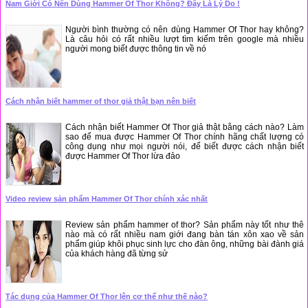
Nam Giới Có Nên Dùng Hammer Of Thor Không? Đây Là Lý Do !
Người bình thường có nên dùng Hammer Of Thor hay không?
Là câu hỏi có rất nhiều lượt tìm kiếm trên google mà nhiều
người mong biết được thông tin về nó
Cách nhận biết hammer of thor giả thật bạn nên biết
Cách nhận biết Hammer Of Thor giả thật bằng cách nào? Làm
sao để mua được Hammer Of Thor chính hãng chất lượng có
công dụng như mọi người nói, để biết được cách nhận biết
được Hammer Of Thor lừa đảo
Video review sản phẩm Hammer Of Thor chính xác nhất
Review sản phẩm hammer of thor? Sản phẩm này tốt như thê
nào mà có rất nhiều nam giới đang bàn tán xôn xao về sản
phẩm giúp khôi phục sinh lực cho đàn ông, những bài đành giá
của khách hàng đã từng sử
Tác dụng của Hammer Of Thor lên cơ thể như thế nào?