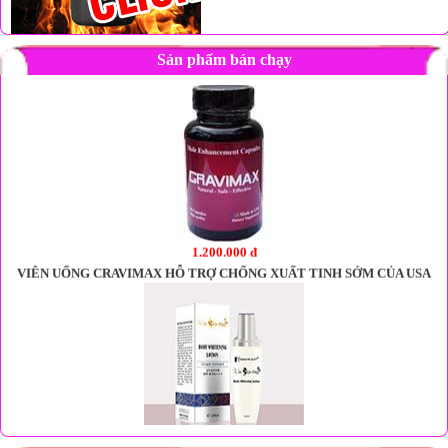
Sản phẩm bán chạy
1.200.000 đ
VIÊN UỐNG CRAVIMAX HỖ TRỢ CHỐNG XUẤT TINH SỚM CỦA USA
480.000 đ
Kem dưỡng trắng da toàn thân ban ngày Korian Beauty - Win’skin Day