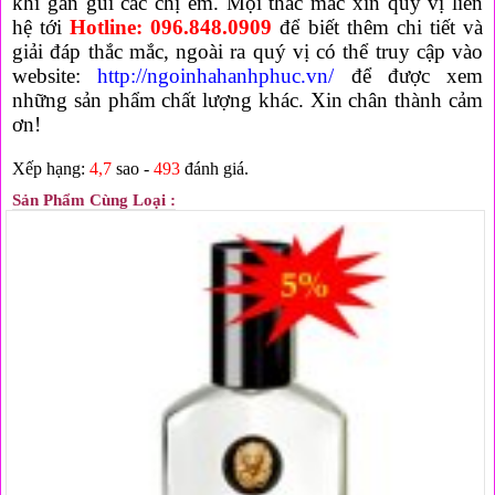
khi gần gũi các chị em. Mọi thắc mắc xin quý vị liên
hệ tới
Hotline: 096.848.0909
để biết thêm chi tiết và
giải đáp thắc mắc, ngoài ra quý vị có thể truy cập vào
website:
http://ngoinhahanhphuc.vn/
để được xem
những sản phẩm chất lượng khác. Xin chân thành cảm
ơn!
Xếp hạng:
4,7
sao -
493
đánh giá.
Sản Phẩm Cùng Loại :