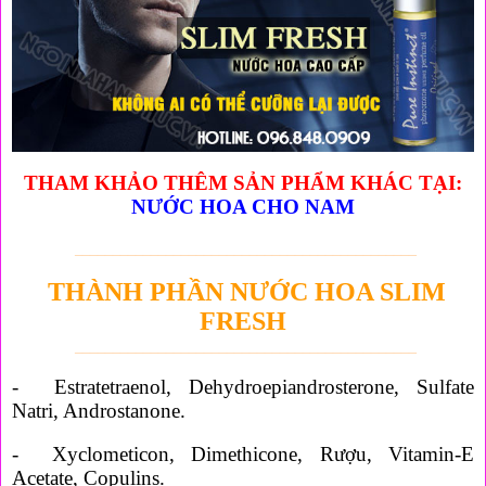
THAM KHẢO THÊM SẢN PHẨM KHÁC TẠI:
NƯỚC HOA CHO NAM
_____________________________________________
THÀNH PHẦN NƯỚC HOA SLIM
FRESH
_____________________________________________
- Estratetraenol, Dehydroepiandrosterone, Sulfate
Natri, Androstanone.
- Xyclometicon, Dimethicone, Rượu, Vitamin-E
Acetate, Copulins.