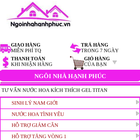
GIAO HÀNG
TRẢ HÀNG
MIỄN PHÍ TQ
TRONG 7 NGÀY
THANH TOÁN
GIỎ HÀNG
KHI NHẬN HÀNG
CỦA BẠN
NGÔI NHÀ HẠNH PHÚC
TƯ VẤN
NƯỚC HOA KÍCH THÍCH
GEL TITAN
HAMMER OF THOR
SINH LÝ NAM GIỚI
TIN HOT
NƯỚC HOA TÌNH YÊU
HỖ TRỢ GIẢM CÂN
HỖ TRỢ TĂNG VÒNG 1