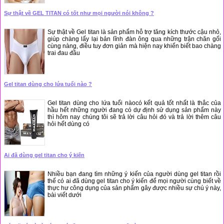
Sự thật về GEL TITAN có tốt như mọi người nói không ?
Sự thật về Gel titan là sản phẩm hỗ trợ tăng kích thước cậu nhỏ,
giúp chàng lấy lại bản lĩnh đàn ông qua những trận chăn gối
cùng nàng, điều tuy đơn giản mà hiện nay khiến biết bao chàng
trai đau đầu
Gel titan dùng cho lứa tuổi nào ?
Gel titan dùng cho lứa tuổi nàocó kết quả tốt nhất là thắc của
hầu hết những người đang có dự định sử dụng sản phẩm này
thì hôm nay chúng tôi sẽ trả lời câu hỏi đó và trả lời thêm câu
hỏi hết dùng có
Ai đã dùng gel titan cho ý kiến
Nhiều bạn đang tìm những ý kiến của người dùng gel titan rồi
thế có ai đã dùng gel titan cho ý kiến để mọi người cùng biết về
thực hư công dụng của sản phẩm gây được nhiều sự chú ý này,
bài viết dưới