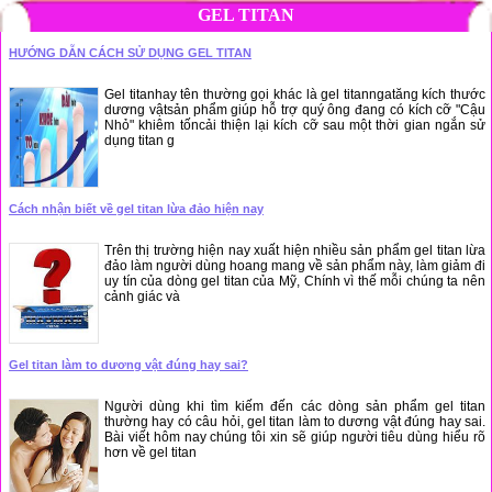
GEL TITAN
HƯỚNG DẪN CÁCH SỬ DỤNG GEL TITAN
Gel titanhay tên thường gọi khác là gel titanngatăng kích thước
dương vậtsản phẩm giúp hỗ trợ quý ông đang có kích cỡ "Cậu
Nhỏ" khiêm tốncải thiện lại kích cỡ sau một thời gian ngắn sử
dụng titan g
Cách nhận biết về gel titan lừa đảo hiện nay
Trên thị trường hiện nay xuất hiện nhiều sản phẩm gel titan lừa
đảo làm người dùng hoang mang về sản phẩm này, làm giảm đi
uy tín của dòng gel titan của Mỹ, Chính vì thế mỗi chúng ta nên
cảnh giác và
Gel titan làm to dương vật đúng hay sai?
Người dùng khi tìm kiếm đến các dòng sản phẩm gel titan
thường hay có câu hỏi, gel titan làm to dương vật đúng hay sai.
Bài viết hôm nay chúng tôi xin sẽ giúp người tiêu dùng hiểu rõ
hơn về gel titan