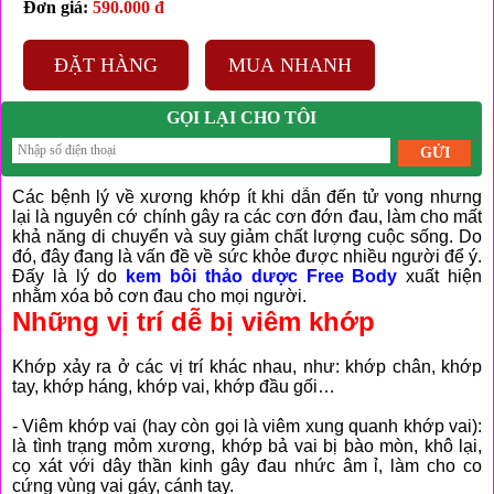
Đơn giá:
590.000 đ
ĐẶT HÀNG
MUA NHANH
GỌI LẠI CHO TÔI
Các bệnh lý về xương khớp ít khi dẫn đến tử vong nhưng
lại là nguyên cớ chính gây ra các cơn đớn đau, làm cho mất
khả năng di chuyển và suy giảm chất lượng cuộc sống. Do
đó, đây đang là vấn đề về sức khỏe được nhiều người để ý.
Đấy là lý do
kem bôi thảo dược Free Body
xuất hiện
nhằm xóa bỏ cơn đau cho mọi người.
Những vị trí dễ bị viêm khớp
Khớp xảy ra ở các vị trí khác nhau, như: khớp chân, khớp
tay, khớp háng, khớp vai, khớp đầu gối…
- Viêm khớp vai (hay còn gọi là viêm xung quanh khớp vai):
là tình trạng mỏm xương, khớp bả vai bị bào mòn, khô lại,
cọ xát với dây thần kinh gây đau nhức âm ỉ, làm cho co
cứng vùng vai gáy, cánh tay.