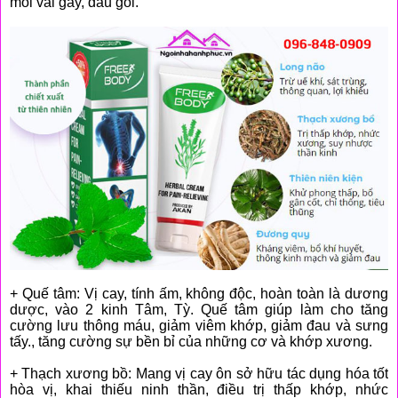
mỏi vai gáy, đầu gối.
+ Quế tâm: Vị cay, tính ấm, không độc, hoàn toàn là dương
dược, vào 2 kinh Tâm, Tỳ. Quế tâm giúp làm cho tăng
cường lưu thông máu, giảm viêm khớp, giảm đau và sưng
tấy., tăng cường sự bền bỉ của những cơ và khớp xương.
+ Thạch xương bồ: Mang vị cay ôn sở hữu tác dụng hóa tốt
hòa vị, khai thiếu ninh thần, điều trị thấp khớp, nhức