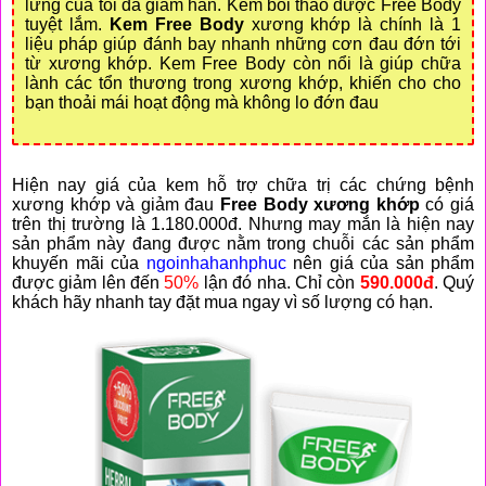
lưng của tôi đã giảm hẳn. Kem bôi thảo dược Free Body
tuyệt lắm.
Kem Free Body
xương khớp là chính là 1
liệu pháp giúp đánh bay nhanh những cơn đau đớn tới
từ xương khớp. Kem Free Body còn nổi là giúp chữa
lành các tổn thương trong xương khớp, khiến cho cho
bạn thoải mái hoạt động mà không lo đớn đau
Hiện nay giá của kem hỗ trợ chữa trị các chứng bệnh
xương khớp và giảm đau
Free Body
xương khớp
có giá
trên thị trường là
1.180.000đ
. Nhưng may mắn là hiện nay
sản phẩm này đang được nằm trong chuỗi các sản phẩm
khuyến mãi của
ngoinhahanhphuc
nên giá của sản phẩm
được giảm lên đến
50%
lận đó nha. Chỉ còn
590.000đ
. Quý
khách hãy nhanh tay đặt mua ngay vì số lượng có hạn.