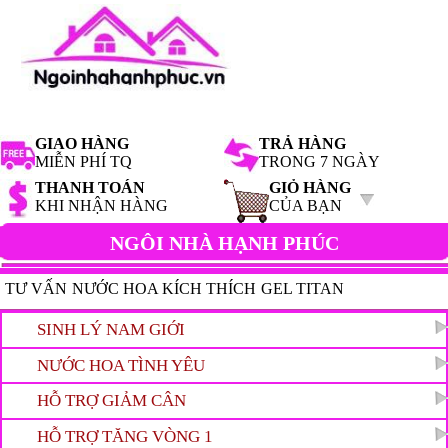
GIAO HÀNG
TRẢ HÀNG
MIỄN PHÍ TQ
TRONG 7 NGÀY
THANH TOÁN
GIỎ HÀNG
KHI NHẬN HÀNG
CỦA BẠN
NGÔI NHÀ HẠNH PHÚC
TƯ VẤN
NƯỚC HOA KÍCH THÍCH
GEL TITAN
HAMMER OF THOR
SINH LÝ NAM GIỚI
TIN HOT
NƯỚC HOA TÌNH YÊU
HỖ TRỢ GIẢM CÂN
HỖ TRỢ TĂNG VÒNG 1