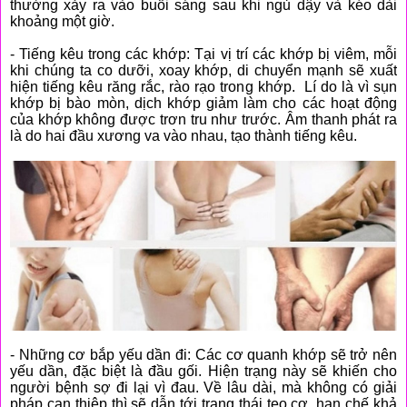
thường xảy ra vào buổi sáng sau khi ngủ dậy và kéo dài
khoảng một giờ.
- Tiếng kêu trong các khớp: Tại vị trí các khớp bị viêm, mỗi
khi chúng ta co dưỡi, xoay khớp, di chuyển mạnh sẽ xuất
hiện tiếng kêu răng rắc, rào rạo trong khớp. Lí do là vì sụn
khớp bị bào mòn, dịch khớp giảm làm cho các hoạt động
của khớp không được trơn tru như trước. Âm thanh phát ra
là do hai đầu xương va vào nhau, tạo thành tiếng kêu.
- Những cơ bắp yếu dần đi: Các cơ quanh khớp sẽ trở nên
yếu dần, đặc biệt là đầu gối. Hiện trạng này sẽ khiến cho
người bệnh sợ đi lại vì đau. Về lâu dài, mà không có giải
pháp can thiệp thì sẽ dẫn tới trạng thái teo cơ, hạn chế khả