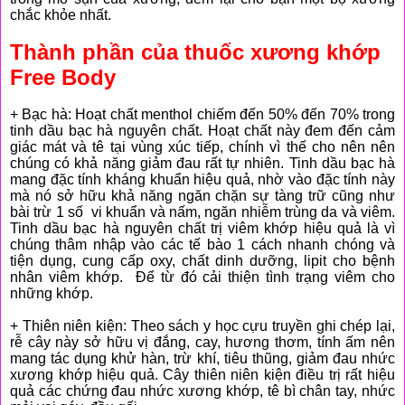
chắc khỏe nhất.
Thành phần của thuốc xương khớp
Free Body
+ Bạc hà: Hoạt chất menthol chiếm đến 50% đến 70% trong
tinh dầu bạc hà nguyên chất. Hoạt chất này đem đến cảm
giác mát và tê tại vùng xúc tiếp, chính vì thế cho nên nên
chúng có khả năng giảm đau rất tự nhiên. Tinh dầu bạc hà
mang đặc tính kháng khuẩn hiệu quả, nhờ vào đặc tính này
mà nó sở hữu khả năng ngăn chặn sự tàng trữ cũng như
bài trừ 1 số vi khuẩn và nấm, ngăn nhiễm trùng da và viêm.
Tinh dầu bạc hà nguyên chất trị viêm khớp hiệu quả là vì
chúng thâm nhập vào các tế bào 1 cách nhanh chóng và
tiện dụng, cung cấp oxy, chất dinh dưỡng, lipit cho bệnh
nhân viêm khớp. Để từ đó cải thiện tình trạng viêm cho
những khớp.
+ Thiên niên kiện: Theo sách y học cựu truyền ghi chép lại,
rễ cây này sở hữu vị đắng, cay, hương thơm, tính ấm nên
mang tác dụng khử hàn, trừ khí, tiêu thũng, giảm đau nhức
xương khớp hiệu quả. Cây thiên niên kiện điều trị rất hiệu
quả các chứng đau nhức xương khớp, tê bì chân tay, nhức