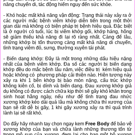
năng chuyển di, tác động hiểm nguy đến sức khỏe.
- Khó hoặc mất khả năng vận động: Trạng thái này xảy ra ở
các người mắc bệnh viêm khớp diễn tiến trong một thời
gian dài mà không có biện pháp trị bệnh hiệu quả. Đặc biệt
là ở người có tuổi, lúc bị viêm khớp gối, khớp háng, hông
sẽ giảm thiểu khả năng đi lại rõ ràng nhất. Càng để lâu,
những khớp bị tổn thương càng mất khả năng di chuyển,
tình trạng viêm đỏ, sưng, thường xuyên tái phát.
- Biến dạng khớp: Đây là một trong những dấu hiệu nặng
nhất của bệnh viêm khớp. Đa số các người bị biến dạng
khớp đều do mắc bệnh lâu năm, việc điều trị kém hiệu quả
hoặc không có phương pháp cải thiện nào. Hiện tượng này
xảy ra khi 1 bên khớp bị bào mòn nặng, cấu trúc khớp
không kiên cố, bị dính và biến dạng. Đau xương khớp giả
dụ không có được cách chữa kịp thời sẽ gây khó khăn trong
sinh hoạt hằng ngày, nếu như để tình trạng đau nhức
xương khớp kéo dài quá lâu mà không chữa thì xương của
bạn sẽ rất dễ bị gãy, 1 khi gãy xương xảy ra thì quá trình
lành lại sẽ rất khó.
Do đấy hãy nhanh tay chọn ngay kem
Free Body
để bảo vệ
xươn
g khớp của bạn và chữa lành những thương tổn từ
trong mô sụn của xương, đem lại cho bạn một bộ xương