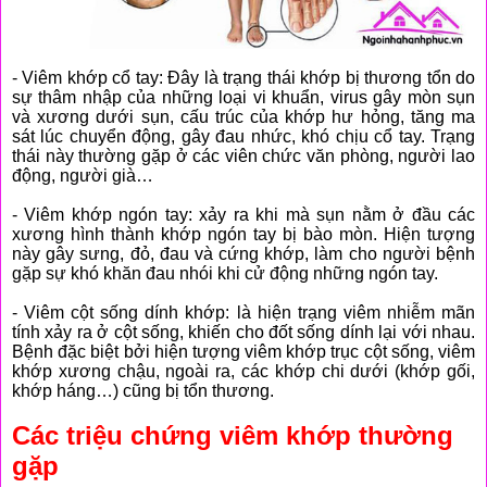
- Viêm khớp cổ tay: Đây là trạng thái khớp bị thương tổn do
sự thâm nhập của những loại vi khuẩn, virus gây mòn sụn
và xương dưới sụn, cấu trúc của khớp hư hỏng, tăng ma
sát lúc chuyển động, gây đau nhức, khó chịu cổ tay. Trạng
thái này thường gặp ở các viên chức văn phòng, người lao
động, người già…
- Viêm khớp ngón tay: xảy ra khi mà sụn nằm ở đầu các
xương hình thành khớp ngón tay bị bào mòn. Hiện tượng
này gây sưng, đỏ, đau và cứng khớp, làm cho người bệnh
gặp sự khó khăn đau nhói khi cử động những ngón tay.
- Viêm cột sống dính khớp: là hiện trạng viêm nhiễm mãn
tính xảy ra ở cột sống, khiến cho đốt sống dính lại với nhau.
Bệnh đặc biệt bởi hiện tượng viêm khớp trục cột sống, viêm
khớp xương chậu, ngoài ra, các khớp chi dưới (khớp gối,
khớp háng…) cũng bị tổn thương.
Các triệu chứng viêm khớp thường
gặp