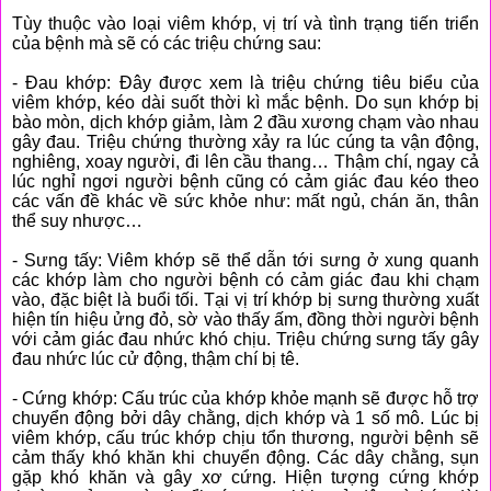
Tùy thuộc vào loại viêm khớp, vị trí và tình trạng tiến triển
của bệnh mà sẽ có các triệu chứng sau:
- Đau khớp: Đây được xem là triệu chứng tiêu biểu của
viêm khớp, kéo dài suốt thời kì mắc bệnh. Do sụn khớp bị
bào mòn, dịch khớp giảm, làm 2 đầu xương chạm vào nhau
gây đau. Triệu chứng thường xảy ra lúc cúng ta vận động,
nghiêng, xoay người, đi lên cầu thang… Thậm chí, ngay cả
lúc nghỉ ngơi người bệnh cũng có cảm giác đau kéo theo
các vấn đề khác về sức khỏe như: mất ngủ, chán ăn, thân
thể suy nhược…
- Sưng tấy: Viêm khớp sẽ thể dẫn tới sưng ở xung quanh
các khớp làm cho người bệnh có cảm giác đau khi chạm
vào, đặc biệt là buổi tối. Tại vị trí khớp bị sưng thường xuất
hiện tín hiệu ửng đỏ, sờ vào thấy ấm, đồng thời người bệnh
với cảm giác đau nhức khó chịu. Triệu chứng sưng tấy gây
đau nhức lúc cử động, thậm chí bị tê.
- Cứng khớp: Cấu trúc của khớp khỏe mạnh sẽ được hỗ trợ
chuyển động bởi dây chằng, dịch khớp và 1 số mô. Lúc bị
viêm khớp, cấu trúc khớp chịu tổn thương, người bệnh sẽ
cảm thấy khó khăn khi chuyển động. Các dây chằng, sụn
gặp khó khăn và gây xơ cứng. Hiện tượng cứng khớp